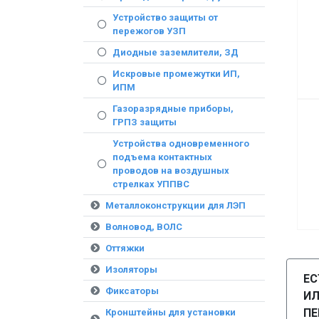
Устройство защиты от
пережогов УЗП
Диодные заземлители, ЗД
Искровые промежутки ИП,
ИПМ
Газоразрядные приборы,
ГРПЗ защиты
Устройства одновременного
подъема контактных
проводов на воздушных
стрелках УППВС
Металлоконструкции для ЛЭП
Волновод, ВОЛС
Оттяжки
Изоляторы
ЕС
Фиксаторы
И
ПЕ
Кронштейны для установки