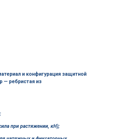
 ма­териал и конфигурация защитной
р — ребристая из
;
ила при растяжении, кН);
(для натяжных и фиксаторных