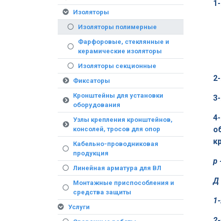
1
Изоляторы
Изоляторы полимерные
Фарфоровые, стеклянные и
керамические изоляторы
Изоляторы секционные
2
Фиксаторы
Кронштейны для установки
3
оборудования
4
Узлы крепления кронштейнов,
о
консолей, тросов для опор
к
Кабельно-проводниковая
продукция
р 
Линейная арматура для ВЛ
Д
Монтажные приспособления и
средства защиты
1
Услуги
2