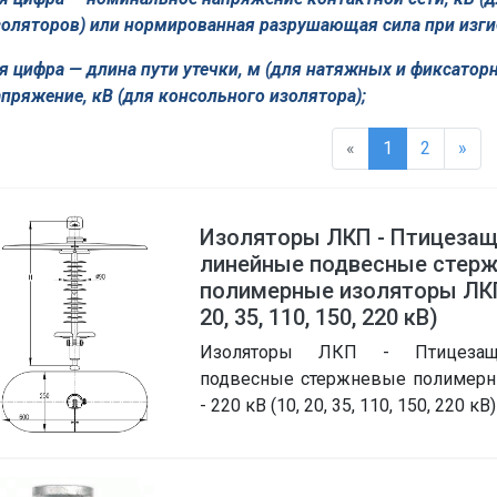
золяторов) или нормированная разрушаю­щая сила при изгиб
-я цифра — длина пути утечки, м (для натяжных и фиксатор
пряжение, кВ (для консольного изо­лятора);
«
1
2
»
Изоляторы ЛКП - Птицеза
линейные подвесные стер
полимерные изоляторы ЛКП 1
20, 35, 110, 150, 220 кВ)
Изоляторы ЛКП - Птицезащ
подвесные стержневые полимерн
- 220 кВ (10, 20, 35, 110, 150, 220 кВ)