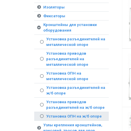
Изоляторы
Фиксаторы
Кронштейны для установки
оборудования
Установка разъединителей на
металлической опоре
Установка приводов
разъединителей на
металлической опоре
Установка ОПН на
металлической опоре
Установка разъединителей на
ж/б опоре
Установка приводов
разъединителей на ж/б опоре
Установка ОПН на ж/б опоре
Узлы крепления кронштейнов,
консолей, тросов для опор