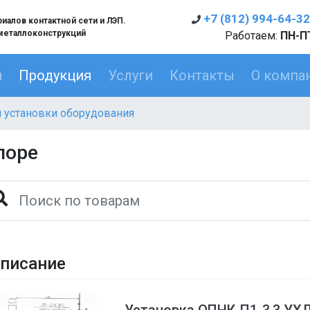
+7 (812) 994-64-32
алов контактной сети и ЛЭП.
металлоконструкций
Работаем:
ПН-ПТ
я
Продукция
Услуги
Контакты
О компа
 установки оборудования
поре
писание